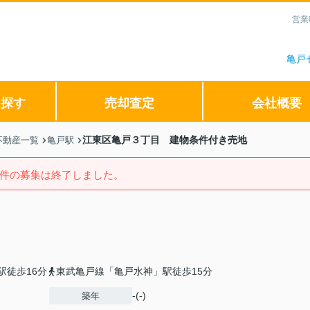
営業
亀戸
ら探す
売却査定
会社概要
江東区亀戸３丁目 建物条件付き売地
不動産一覧
亀戸駅
件の募集は終了しました。
駅徒歩16分
東武亀戸線「亀戸水神」駅徒歩15分
-(-)
築年