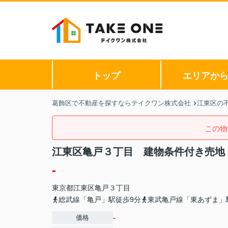
トップ
エリアか
葛飾区で不動産を探すならテイクワン株式会社
江東区の
この物
江東区亀戸３丁目 建物条件付き売地
-
東京都
江東区
亀戸
３丁目
総武線「亀戸」駅徒歩9分
東武亀戸線「東あずま」
-
価格