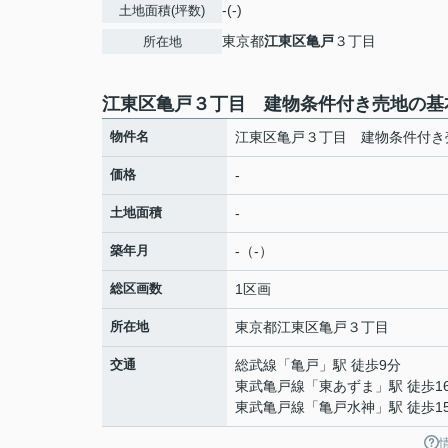
-(-)
土地面積(坪数)
東京都
江東区
亀戸
３丁目
所在地
江東区亀戸３丁目 建物条件付き売地の基
物件名
江東区亀戸３丁目 建物条件付き
価格
-
土地面積
-
築年月
-（-）
総区画数
1区画
所在地
東京都
江東区
亀戸
３丁目
交通
総武線
「
亀戸
」駅 徒歩9分
東武亀戸線
「
東あずま
」駅 徒歩1
東武亀戸線
「
亀戸水神
」駅 徒歩1