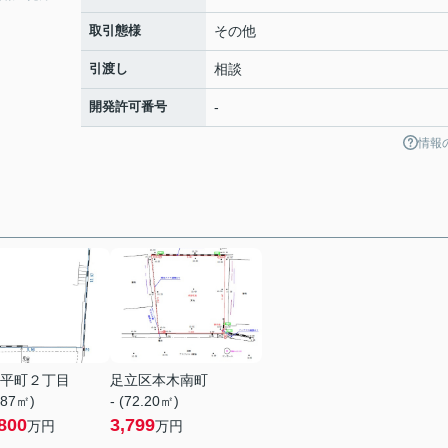
取引態様
その他
引渡し
相談
開発許可番号
-
情報
平町２丁目
足立区本木南町
.87㎡)
- (72.20㎡)
800
3,799
万円
万円