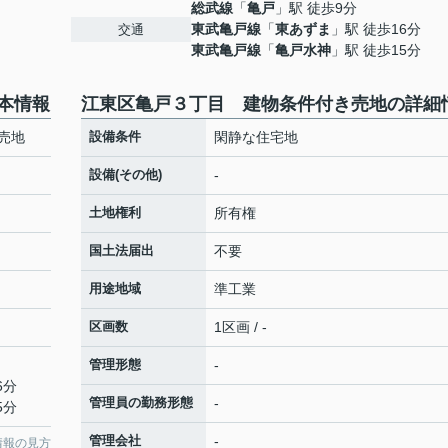
総武線
「
亀戸
」駅 徒歩9分
東武亀戸線
「
東あずま
」駅 徒歩16分
交通
東武亀戸線
「
亀戸水神
」駅 徒歩15分
本情報
江東区亀戸３丁目 建物条件付き売地の詳細
売地
設備条件
閑静な住宅地
設備(その他)
-
土地権利
所有権
国土法届出
不要
用途地域
準工業
区画数
1区画 / -
管理形態
-
6分
管理員の勤務形態
-
5分
管理会社
-
情報の見方