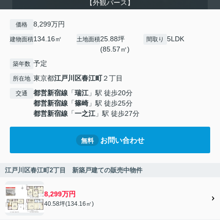
【外観パース】
8,299万円
価格
134.16㎡
25.88坪
5LDK
建物面積
土地面積
間取り
(85.57㎡)
予定
築年数
東京都
江戸川区
春江町
２丁目
所在地
都営新宿線
「
瑞江
」駅 徒歩20分
交通
都営新宿線
「
篠崎
」駅 徒歩25分
都営新宿線
「
一之江
」駅 徒歩27分
お問い合わせ
無料
江戸川区春江町2丁目 新築戸建ての販売中物件
8,299万円
40.58坪(134.16㎡)