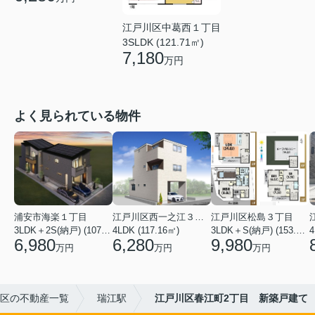
江戸川区中葛西１丁目
3SLDK (121.71㎡)
7,180
万円
よく見られている物件
浦安市海楽１丁目
江戸川区西一之江３丁目
江戸川区松島３丁目
3LDK＋2S(納戸) (107.44㎡)
4LDK (117.16㎡)
3LDK＋S(納戸) (153.95㎡)
4
6,980
6,280
9,980
万円
万円
万円
区の不動産一覧
瑞江駅
江戸川区春江町2丁目 新築戸建て