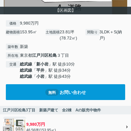
【区画図】
9,980万円
価格
153.95㎡
23.81坪
3LDK＋S(納
建物面積
土地面積
間取り
(78.72㎡)
戸)
新築
築年数
東京都
江戸川区
松島
３丁目
所在地
総武線
「
新小岩
」駅 徒歩10分
交通
総武線
「
平井
」駅 徒歩34分
総武線
「
小岩
」駅 徒歩43分
お問い合わせ
無料
江戸川区松島3丁目 新築戸建て 全2棟 Aの販売中物件
9,980万円
46.56坪(153.95㎡)