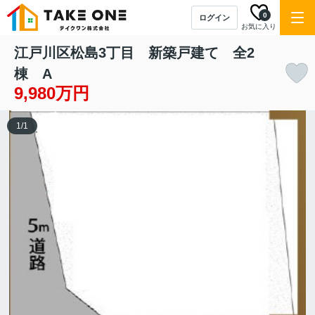
0
ログイン
お気に入り
江戸川区松島3丁目 新築戸建て 全2
棟 A
9,980万円
1
/
1