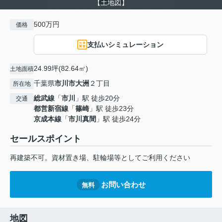
【土地図】
500万円
価格
支払いシミュレーション
24.99坪(82.64㎡)
土地面積
千葉県
市川市
大洲
２丁目
所在地
総武線
「
市川
」駅 徒歩20分
交通
都営新宿線
「
篠崎
」駅 徒歩23分
京成本線
「
市川真間
」駅 徒歩24分
セールスポイント
再建築不可。資材置き場、駐輪場等としてご利用ください
お問い合わせ
無料
地図