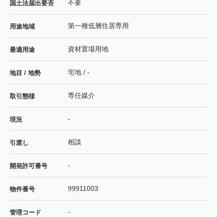
不要
国土法届出要否
第一種低層住居専用
用途地域
資材置場用地
最適用途
宅地 / -
地目 / 地勢
専任媒介
取引態様
-
現況
相談
引渡し
-
開発許可番号
99911003
物件番号
-
管理コード