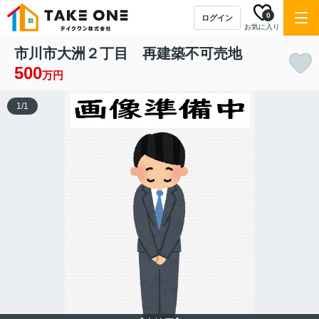
0
ログイン
お気に入り
市川市大洲２丁目 再建築不可売地
500
万円
1
/
1