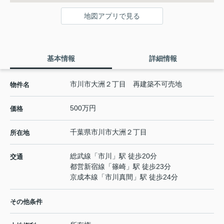
地図アプリで見る
基本情報
詳細情報
市川市大洲２丁目 再建築不可売地
物件名
500万円
価格
千葉県
市川市
大洲
２丁目
所在地
総武線
「
市川
」駅 徒歩20分
交通
都営新宿線
「
篠崎
」駅 徒歩23分
京成本線
「
市川真間
」駅 徒歩24分
その他条件