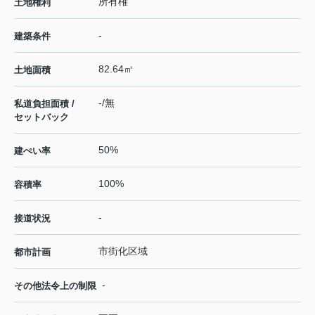
所有権
土地権利
-
建築条件
82.64㎡
土地面積
-/無
私道負担面積 /
セットバック
50%
建ぺい率
100%
容積率
-
接道状況
市街化区域
都市計画
-
その他法令上の制限