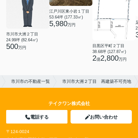
江戸川区東小岩１丁目
53.64坪 (177.33㎡)
5,980
万円
2
市川市大洲２丁目
24.99坪 (82.64㎡)
500
目黒区平町２丁目
万円
38.68坪 (127.87㎡)
2
2,800
億
万円
市川市の不動産一覧
市川市大洲２丁目 再建築不可売地
テイクワン株式会社
電話する
お問い合わせ
〒124-0024