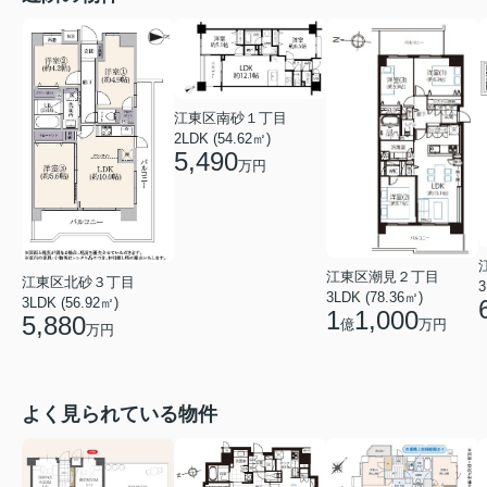
江東区南砂１丁目
2LDK (54.62㎡)
5,490
万円
江東区潮見２丁目
江東区北砂３丁目
3
3LDK (78.36㎡)
3LDK (56.92㎡)
1
1,000
5,880
億
万円
万円
よく見られている物件