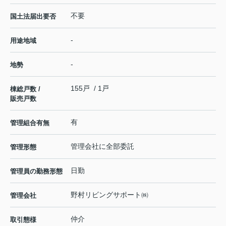
不要
国土法届出要否
-
用途地域
-
地勢
155戸 / 1戸
棟総戸数 /
販売戸数
有
管理組合有無
管理会社に全部委託
管理形態
日勤
管理員の勤務形態
野村リビングサポート㈱
管理会社
仲介
取引態様