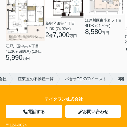
江戸川区東小岩５丁目
新宿区四谷４丁目
4LDK (94.80㎡)
2LDK (74.92㎡)
8,580
万円
2
7,000
億
万円
2
江戸川区中央４丁目
4LDK＋S(納戸) (104.40㎡)
5,990
万円
会社
江東区の不動産一覧
パセオTOKYOイースト
3階
テイクワン株式会社
電話する
お問い合わせ
〒124-0024