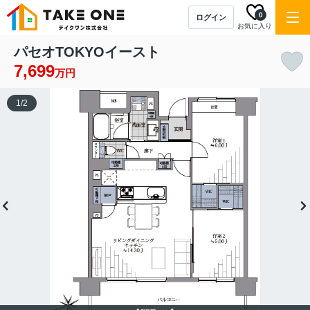
0
ログイン
お気に入り
パセオTOKYOイースト
7,699
万円
1
/
2