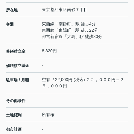
東京都
江東区
南砂
７丁目
所在地
東西線
「
南砂町
」駅 徒歩4分
交通
東西線
「
東陽町
」駅 徒歩22分
都営新宿線
「
大島
」駅 徒歩30分
8,820円
修繕積立金
-
修繕積立基金
空有 / 22,000円 (税込) ２２，０００円～２
駐車場 / 月額
５，０００円
その他条件
所有権
土地権利
-
都市計画