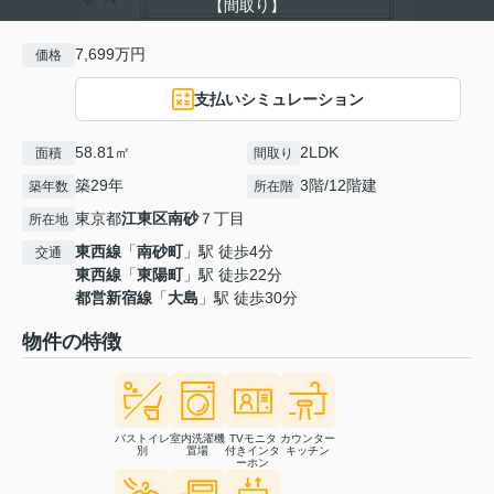
【間取り】
7,699万円
価格
支払いシミュレーション
58.81㎡
2LDK
面積
間取り
築29年
3階/12階建
築年数
所在階
東京都
江東区
南砂
７丁目
所在地
東西線
「
南砂町
」駅 徒歩4分
交通
東西線
「
東陽町
」駅 徒歩22分
都営新宿線
「
大島
」駅 徒歩30分
物件の特徴
バストイレ
室内洗濯機
TVモニタ
カウンター
別
置場
付きインタ
キッチン
ーホン