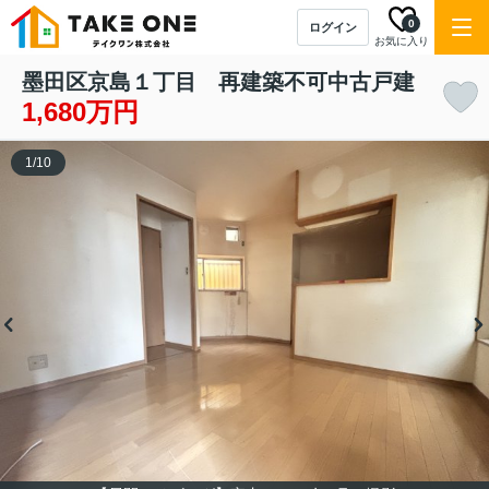
0
ログイン
お気に入り
墨田区京島１丁目 再建築不可中古戸建
1,680万円
1
/
10