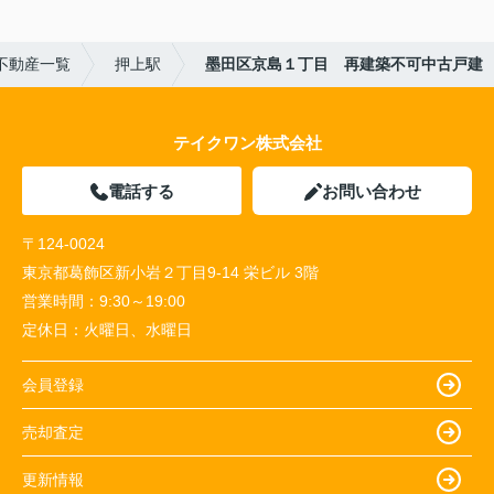
不動産一覧
押上駅
墨田区京島１丁目 再建築不可中古戸建
テイクワン株式会社
電話する
お問い合わせ
〒124-0024
東京都葛飾区新小岩２丁目9-14 栄ビル 3階
営業時間：
9:30～19:00
定休日：
火曜日、水曜日
会員登録
売却査定
更新情報