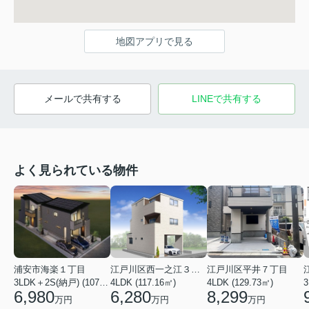
地図アプリで見る
メールで共有する
LINEで共有する
よく見られている物件
浦安市海楽１丁目
江戸川区西一之江３丁目
江戸川区平井７丁目
3LDK＋2S(納戸) (107.44㎡)
4LDK (117.16㎡)
4LDK (129.73㎡)
6,980
6,280
8,299
万円
万円
万円