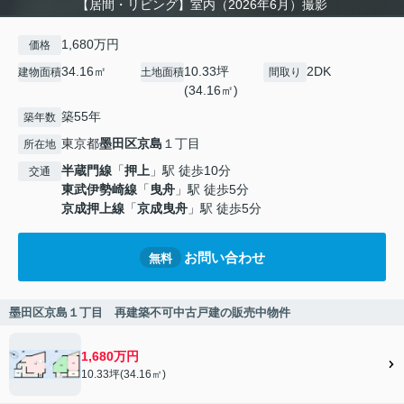
【居間・リビング】室内（2026年6月）撮影
1,680万円
価格
34.16㎡
10.33坪
2DK
建物面積
土地面積
間取り
(34.16㎡)
築55年
築年数
東京都
墨田区
京島
１丁目
所在地
半蔵門線
「
押上
」駅 徒歩10分
交通
東武伊勢崎線
「
曳舟
」駅 徒歩5分
京成押上線
「
京成曳舟
」駅 徒歩5分
お問い合わせ
無料
墨田区京島１丁目 再建築不可中古戸建の販売中物件
1,680万円
10.33坪(34.16㎡)