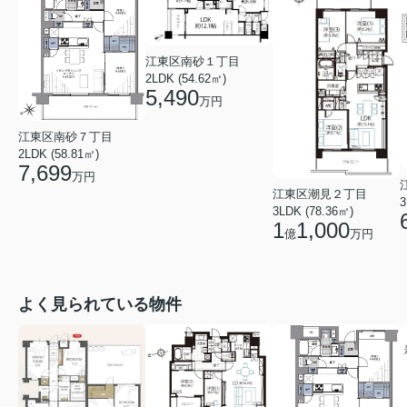
江東区南砂１丁目
2LDK (54.62㎡)
5,490
万円
江東区南砂７丁目
2LDK (58.81㎡)
7,699
万円
江東区潮見２丁目
3
3LDK (78.36㎡)
1
1,000
億
万円
よく見られている物件