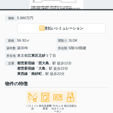
5,880万円
価格
支払いシミュレーション
56.92㎡
3LDK
面積
間取り
築30年
5階/10階建
築年数
所在階
東京都
江東区
北砂
３丁目
所在地
都営新宿線
「
西大島
」駅 徒歩12分
交通
都営新宿線
「
大島
」駅 徒歩22分
東西線
「
南砂町
」駅 徒歩22分
物件の特徴
バストイレ
室内洗濯機
TVモニタ
独立洗面台
別
置場
付きインタ
ーホン