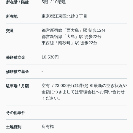
5階 / 10階建
所在階 / 階建
東京都
江東区
北砂
３丁目
所在地
都営新宿線
「
西大島
」駅 徒歩12分
交通
都営新宿線
「
大島
」駅 徒歩22分
東西線
「
南砂町
」駅 徒歩22分
10,530円
修繕積立金
-
修繕積立基金
空有 / 23,000円 (非課税) ※最新の空き状況や
駐車場 / 月額
金額につきましては管理会社へお問い合わせ
ください。
その他条件
所有権
土地権利