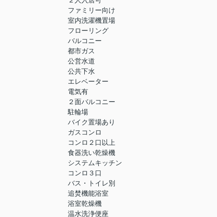
２人入居可
ファミリー向け
室内洗濯機置場
フローリング
バルコニー
都市ガス
公営水道
公共下水
エレベーター
電気有
２面バルコニー
駐輪場
バイク置場あり
ガスコンロ
コンロ２口以上
食器洗い乾燥機
システムキッチン
コンロ３口
バス・トイレ別
追焚機能浴室
浴室乾燥機
温水洗浄便座