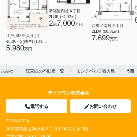
新宿区四谷４丁目
4
2LDK (74.92㎡)
2
7,000
億
万円
江東区南砂７丁目
2LDK (58.81㎡)
江戸川区中央４丁目
7,699
万円
4LDK＋S(納戸) (104.40㎡)
5,980
万円
株式会社
江東区の不動産一覧
モンテベルデ西大島
5階
テイクワン株式会社
電話する
お問い合わせ
〒124-0024
東京都葛飾区新小岩２丁目9-14 栄ビル 3階
営業時間：
9:30～19:00