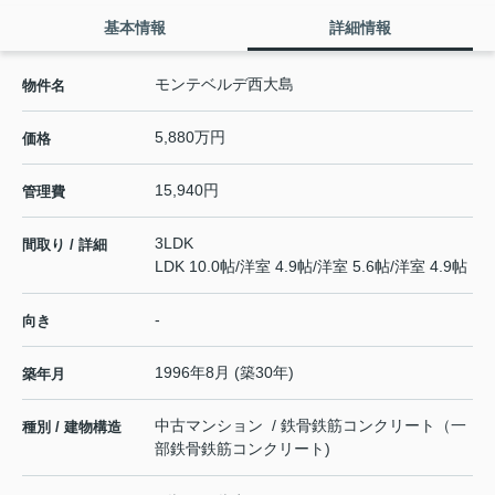
基本情報
詳細情報
モンテベルデ西大島
物件名
5,880万円
価格
15,940円
管理費
3LDK
間取り / 詳細
LDK 10.0帖
/
洋室 4.9帖
/
洋室 5.6帖
/
洋室 4.9帖
-
向き
1996年8月 (築30年)
築年月
中古マンション / 鉄骨鉄筋コンクリート（一
種別 / 建物構造
部鉄骨鉄筋コンクリート)