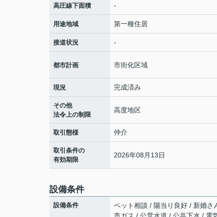
-
高圧線下面積
第一種住居
用途地域
-
接道状況
市街化区域
都市計画
完成済み
現況
その他
高度地区
法令上の制限
仲介
取引態様
取引条件の
2026年08月13日
有効期限
設備条件
設備条件
ペット相談 / 陽当り良好 / 新婚さ
市ガス / 公営水道 / 公共下水 /