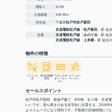
3LDK
間取り
109.48㎡
土地面積
千葉県
松戸市
松戸新田
所在地
京成電鉄松戸線
「
松戸新田
」駅 徒
京成電鉄松戸線
「
みのり台
」駅 徒歩
交通
京成電鉄松戸線
「
上本郷
」駅 徒歩1
物件の特徴
バストイレ
室内洗濯機
TVモニタ付
カウンター
別
置場
きインター
キッチン
ホン
セールスポイント
松戸市松戸新田 新築戸建て B号棟 全２棟：京成電
いいです。落ち着きのある住宅街に位置する、2026
よりスムーズになり便利です。不動産の詳細情報につ