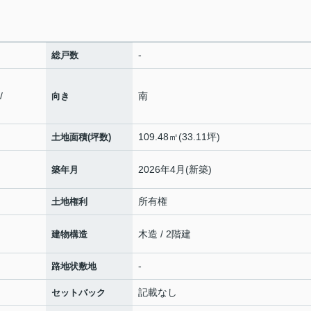
-
総戸数
/
南
向き
109.48㎡(33.11坪)
土地面積(坪数)
2026年4月(新築)
築年月
所有権
土地権利
木造 / 2階建
建物構造
-
路地状敷地
記載なし
セットバック