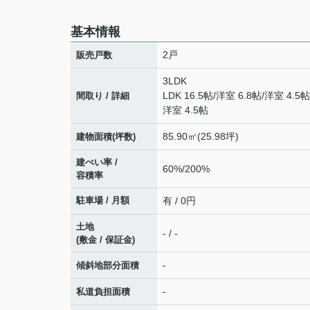
基本情報
2戸
販売戸数
3LDK
LDK 16.5帖
/
洋室 6.8帖
/
洋室 4.5帖
間取り / 詳細
洋室 4.5帖
85.90㎡(25.98坪)
建物面積(坪数)
建ぺい率 /
60%/200%
容積率
駐車場 / 月額
有 / 0円
土地
- / -
(敷金 / 保証金)
-
傾斜地部分面積
-
私道負担面積