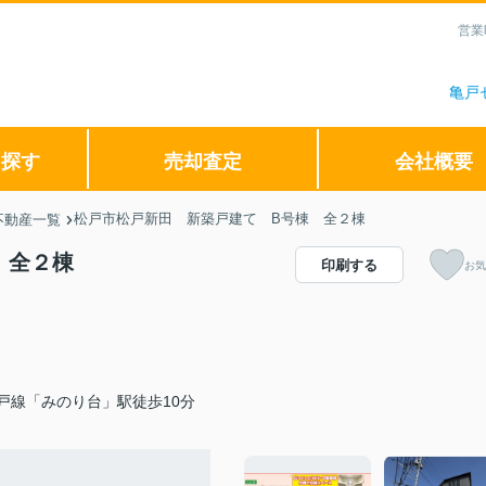
営業
亀戸
ら探す
売却査定
会社概要
松戸市松戸新田 新築戸建て B号棟 全２棟
不動産一覧
 全２棟
印刷する
お気
戸線「みのり台」駅徒歩10分