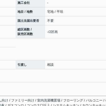
-
施工会社
宅地 / 平坦
地目 / 地勢
不要
国土法届出要否
総区画数 /
-/2区画
販売区画数
相談
引渡し
ん向け / ファミリー向け / 室内洗濯機置場 / フローリング / バルコニー /
 電気有 / ガスコンロ / コンロ２口以上 / システムキッチン / カウンターキ