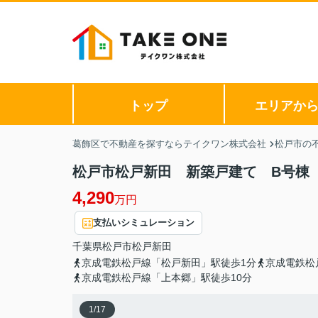
トップ
エリアか
葛飾区で不動産を探すならテイクワン株式会社
松戸市の
松戸市松戸新田 新築戸建て B号棟
4,290
万円
支払いシミュレーション
千葉県
松戸市
松戸新田
京成電鉄松戸線「松戸新田」駅徒歩1分
京成電鉄松
京成電鉄松戸線「上本郷」駅徒歩10分
1
/
17