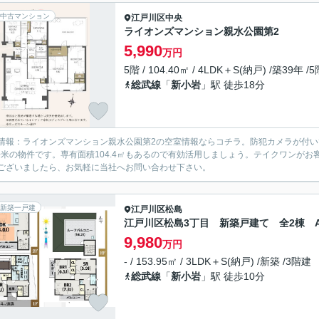
中古マンション
江戸川区
中央
ライオンズマンション親水公園第2
5,990
万円
5階 / 104.40㎡ / 4LDK＋S(納戸) /築39年 /
総武線
「
新小岩
」駅 徒歩18分
情報：ライオンズマンション親水公園第2の空室情報ならコチラ。防犯カメラが付
6平米の物件です。専有面積104.4㎡もあるので有効活用しましょう。テイクワンが
ございましたら、お気軽に当社へお問い合わせ下さい。
新築一戸建
江戸川区
松島
江戸川区松島3丁目 新築戸建て 全2棟 
9,980
万円
- / 153.95㎡ / 3LDK＋S(納戸) /新築 /3階建
総武線
「
新小岩
」駅 徒歩10分