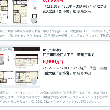
万円
- / 111.18㎡ / 2LDK＋S(納戸) /予定 /2階建
総武線
「
新小岩
」駅 徒歩24分
川区立鹿骨小学校が通学範囲内、学校まで徒歩12分。建物面積111.18平米で広々して
14からお問い合わせいただければ、江戸川区の一戸建てをご紹介いたします。不動
新築一戸建
江戸川区
松江
江戸川区松江２丁目 新築戸建て
6,999
万円
- / 127.15㎡ / 3LDK＋S(納戸) /予定 /3階建
総武線
「
新小岩
」駅 徒歩36分
川区エリアでの住まいなら、住み心地も快適な「江戸川区松江２丁目 新築戸建て
滑にします。南向きの物件です。機能的で使いやすいシステムキッチン付きなので
区でなら見つかります。03-6231-5314からテイクワンまでお電話ください。