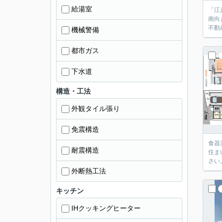
給湯室
「江
南向
不動
機械警備
都市ガス
下水道
構造・工法
外観タイル張り
免震構造
食器
耐震構造
住ま
さい
外断熱工法
キッチン
IHクッキングヒーター