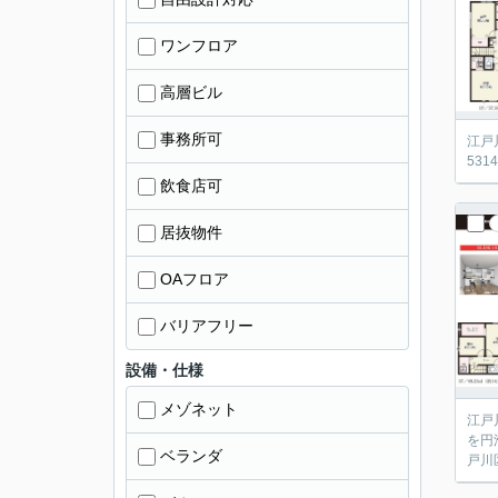
ワンフロア
高層ビル
事務所可
江戸
53
飲食店可
居抜物件
OAフロア
バリアフリー
設備・仕様
メゾネット
江戸
を円
ベランダ
戸川