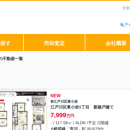
営業
亀戸
ら探す
売却査定
会社概要
の不動産一覧
新築一戸建
NEW
江戸川区
東小岩
江戸川区東小岩1丁目 新築戸建て
7,999
万円
- / 117.58㎡ / 4LDK /予定 /2階建
総武線
「
市川
」駅 徒歩29分