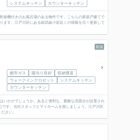
システムキッチン
カウンターキッチン
室乾燥機付きのお風呂場のある物件です。こちらの新築戸建てで
あります。江戸川区にある総武線小岩近くの情報を日々更新して
新築
都市ガス
陽当り良好
収納豊富
ウォークインクロゼット
システムキッチン
カウンターキッチン
」はいかがでしょうか。あると便利な、素敵な洗面台が設置され
心です。当社スタッフとマイホームを探しましょう。江戸川区
ください。