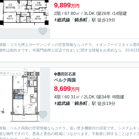
9,899
万円
2階 / 67.80㎡ / 3LDK /築26年 /14階建
総武線
「
錦糸町
」駅 徒歩19分
情報：コスモ押上ガーデンシティの空室情報ならコチラ。イオンフードスタイル墨田横
物件は南向きです。半蔵門線押上近辺で住まいに関する情報をお求めなら、03-623
中古マンション
墨田区
石原
ベルク両国
8,699
万円
4階 / 60.31㎡ / 2LDK /築34年 /8階建
総武線
「
錦糸町
」駅 徒歩19分
情報：ベルク両国の空室情報ならコチラ。追い焚き機能付の浴室です。システムキッ
能な物件ですので、悪臭と害虫の軽減につながります。不動産に関することはテイ