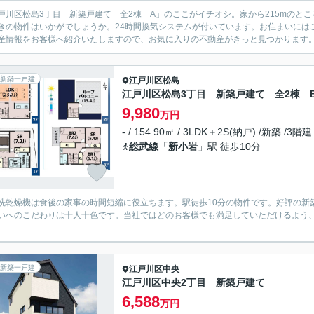
戸川区松島3丁目 新築戸建て 全2棟 A」のここがイチオシ。家から215mのと
きの物件はいかがでしょうか。24時間換気システムが付いています。お住まいには
産情報をお客様へ紹介いたしますので、お気に入りの不動産がきっと見つかります
新築一戸建
江戸川区
松島
江戸川区松島3丁目 新築戸建て 全2棟 
9,980
万円
- / 154.90㎡ / 3LDK＋2S(納戸) /新築 /3階建
総武線
「
新小岩
」駅 徒歩10分
洗乾燥機は食後の家事の時間短縮に役立ちます。駅徒歩10分の物件です。好評の新
いへのこだわりは十人十色です。当社ではどのお客様でも満足していただけるよう
。
新築一戸建
江戸川区
中央
江戸川区中央2丁目 新築戸建て
6,588
万円