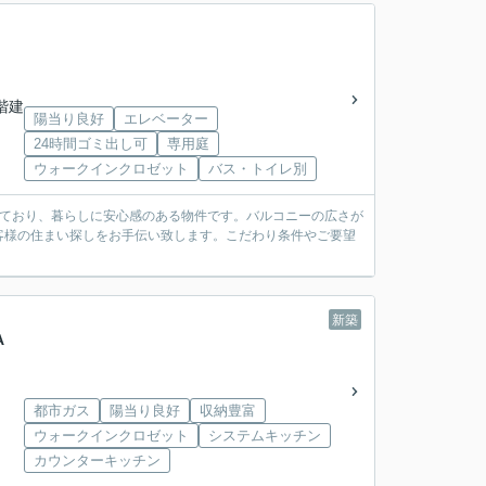
5階建
陽当り良好
エレベーター
24時間ゴミ出し可
専用庭
ウォークインクロゼット
バス・トイレ別
いており、暮らしに安心感のある物件です。バルコニーの広さが
お客様の住まい探しをお手伝い致します。こだわり条件やご要望
新築
A
都市ガス
陽当り良好
収納豊富
ウォークインクロゼット
システムキッチン
カウンターキッチン