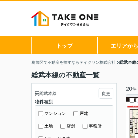
トップ
エリアか
総武本線
葛飾区で不動産を探すならテイクワン株式会社
総武本線の不動産一覧
20
件
総武本線
変更
物件種別
マンション
戸建
土地
店舗
事務所