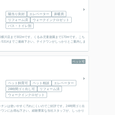
陽当り良好
エレベーター
床暖房
リフォーム済
ウォークインクロゼット
バス・トイレ別
川店まで302mです。くるみ児童遊園まで170mです。こち
1-5314までご連絡下さい。テイクワンがしっかりとご案内しま
ペット可
ペット飼育可
ペット相談
エレベーター
24時間ゴミ出し可
リフォーム済
ウォークインクロゼット
チンは使いやすく汚れにくいのでご好評です。24時間ゴミ出
クワンにお尋ね下さい。経験豊富な当社スタッフが、しっかり