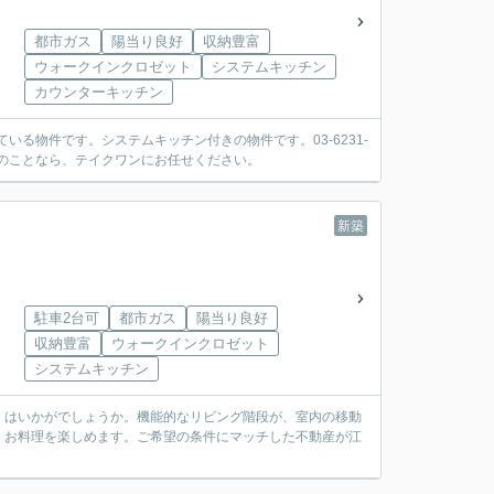
都市ガス
陽当り良好
収納豊富
ウォークインクロゼット
システムキッチン
カウンターキッチン
いる物件です。システムキッチン付きの物件です。03-6231-
産のことなら、テイクワンにお任せください。
新築
駐車2台可
都市ガス
陽当り良好
収納豊富
ウォークインクロゼット
システムキッチン
」はいかがでしょうか。機能的なリビング階段が、室内の移動
、お料理を楽しめます。ご希望の条件にマッチした不動産が江