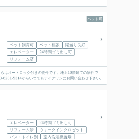
ペット可
ペット飼育可
ペット相談
陽当り良好
エレベーター
24時間ゴミ出し可
リフォーム済
ちらはオートロック付きの物件です。地上10階建ての物件で
6231-5314からいつでもテイクワンにお問い合わせ下さい。
エレベーター
24時間ゴミ出し可
リフォーム済
ウォークインクロゼット
バス・トイレ別
室内洗濯機置場