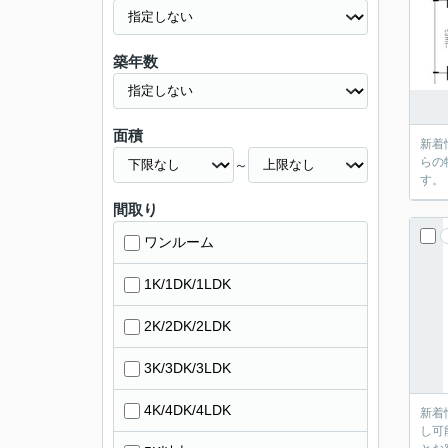
築年数
面積
新着
らの
～
す。
間取り
ワンルーム
1K/1DK/1LDK
2K/2DK/2LDK
3K/3DK/3LDK
4K/4DK/4LDK
新着
し可