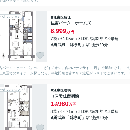
客様をサポート致します。
中古マンション
江東区
猿江
住吉パーク・ホームズ
8,999
万円
7階 / 61.05㎡ / 3LDK /築32年 /10階建
総武線
「
錦糸町
」駅 徒歩20分
吉パーク・ホームズ」のここがイチオシ。肉のハナマサ 住吉店まで488mです。こ
江東区でのマイホーム探しなら、半蔵門線住吉エリア近辺がベストでございます。03-
中古マンション
江東区
扇橋
コスモ住吉扇橋
1
980
億
万円
8階 / 64.71㎡ / 3LDK /築28年 /13階建
総武線
「
錦糸町
」駅 徒歩20分