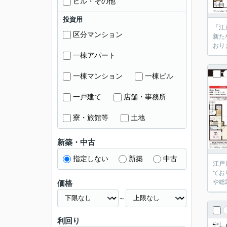
ビル・その他
投資用
「江
区分マンション
新た
おり
一棟アパート
一棟マンション
一棟ビル
一戸建て
店舗・事務所
寮・旅館等
土地
新築・中古
指定しない
新築
中古
江戸
てお
や総
価格
～
利回り