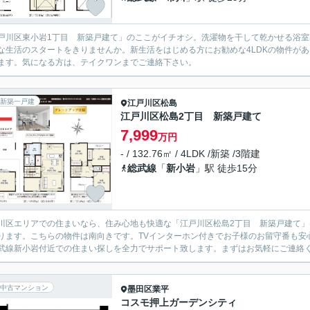
戸川区東小岩1丁目 新築戸建て」のここがイチオシ。洗濯物を干して乾かせる浴
な生活のスタートをきりませんか。新生活をはじめる方にお勧めな4LDKの物件が
ます。気になる方は、テイクワンまでご連絡下さい。
新築一戸建
江戸川区
松島
江戸川区松島2丁目 新築戸建て
7,999
万円
- / 132.76㎡ / 4LDK /新築 /3階建
総武線
「
新小岩
」駅 徒歩15分
川区エリアでの住まいなら、住み心地も快適な「江戸川区松島2丁目 新築戸建て
ります。こちらの物件は南向きです。TVインターホン付きでお子様のお留守番も安
武線新小岩付近での住まい探しを全力でサポート致します。まずはお気軽にご連絡
中古マンション
墨田区
業平
コスモ押上ガーデンシティ