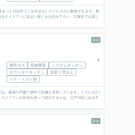
決まった日以外ゴミを出せないストレスから解放されます。動
誇るテイクワンに住まい探しをお任せ下さい。江東区でお探し
新築
都市ガス
収納豊富
システムキッチン
カウンターキッチン
浴室１坪以上
バス・トイレ別
件は、新築の戸建て物件で設備も充実しています。トイレが2ヶ
。テイクワンが自信を持って紹介するのは、江戸川区にある不
新築