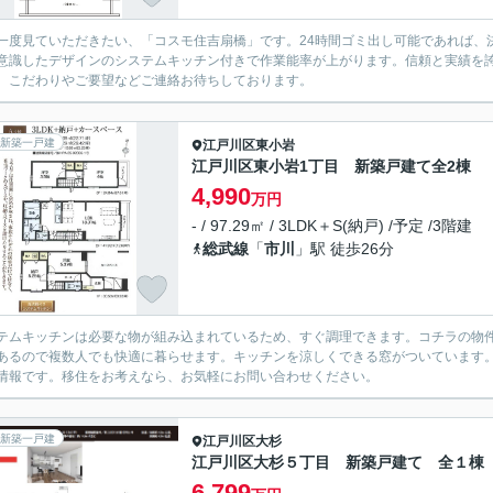
一度見ていただきたい、「コスモ住吉扇橋」です。24時間ゴミ出し可能であれば、
意識したデザインのシステムキッチン付きで作業能率が上がります。信頼と実績を
、こだわりやご要望などご連絡お待ちしております。
新築一戸建
江戸川区
東小岩
江戸川区東小岩1丁目 新築戸建て全2棟
4,990
万円
- / 97.29㎡ / 3LDK＋S(納戸) /予定 /3階建
総武線
「
市川
」駅 徒歩26分
テムキッチンは必要な物が組み込まれているため、すぐ調理できます。コチラの物
あるので複数人でも快適に暮らせます。キッチンを涼しくできる窓がついています
情報です。移住をお考えなら、お気軽にお問い合わせください。
新築一戸建
江戸川区
大杉
江戸川区大杉５丁目 新築戸建て 全１棟
6,799