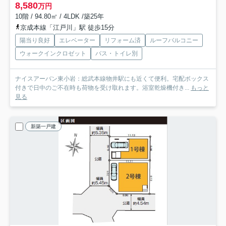
8,580
万円
10階 / 94.80㎡ / 4LDK /築25年
京成本線「江戸川」駅 徒歩15分
陽当り良好
エレベーター
リフォーム済
ルーフバルコニー
ウォークインクロゼット
バス・トイレ別
ナイスアーバン東小岩：総武本線物井駅にも近くて便利。宅配ボックス
付きで日中のご不在時も荷物を受け取れます。浴室乾燥機付き...
もっと
見る
新築一戸建