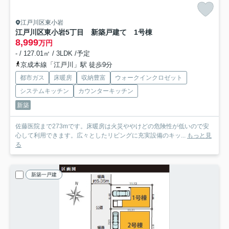
江戸川区東小岩
江戸川区東小岩5丁目 新築戸建て 1号棟
8,999
万円
- / 127.01㎡ / 3LDK /予定
京成本線「江戸川」駅 徒歩9分
都市ガス
床暖房
収納豊富
ウォークインクロゼット
システムキッチン
カウンターキッチン
新築
佐藤医院まで273mです。床暖房は火災ややけどの危険性が低いので安
心して利用できます。広々としたリビングに充実設備のキッ...
もっと見
る
新築一戸建