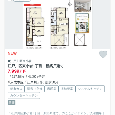
NEW
江戸川区東小岩
江戸川区東小岩1丁目 新築戸建て
7,999
万円
- / 117.58㎡ / 4LDK /予定
京成本線「江戸川」駅 徒歩30分
都市ガス
陽当り良好
床暖房
収納豊富
システムキッチン
カウンターキッチン
新築
「江戸川区東小岩1丁目 新築戸建て」のここがイチオシ。洗濯物を干