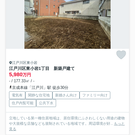
江戸川区東小岩
江戸川区東小岩1丁目 新築戸建て
5,980
万円
- / 177.33㎡ / -
京成本線「江戸川」駅 徒歩30分
電気有
閑静な住宅地
新婚さん向け
ファミリー向け
住戸内覧可能
公共下水
立地している第一種住居地域は、居住環境にふさわしくない用途の建物
や大規模な店舗なども規制されている地域です。周辺環境が好...
もっと
見る