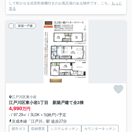
して乾かせる浴室乾燥機付きのお風呂場のある物件です。こち...
もっと
見る
新築一戸建
江戸川区東小岩
江戸川区東小岩1丁目 新築戸建て全2棟
4,990
万円
- / 97.29㎡ / 3LDK＋S(納戸) /予定
京成本線「江戸川」駅 徒歩27分
都市ガス
収納豊富
システムキッチン
カウンターキッチン