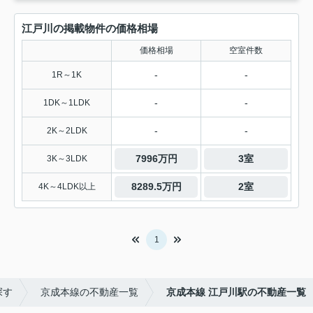
江戸川の掲載物件の価格相場
価格相場
空室件数
-
-
1R～1K
-
-
1DK～1LDK
-
-
2K～2LDK
7996万円
3室
3K～3LDK
8289.5万円
2室
4K～4LDK以上
1
探す
京成本線の不動産一覧
京成本線 江戸川駅の不動産一覧