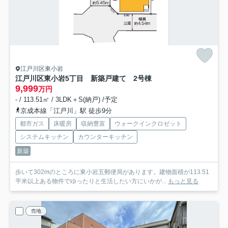
江戸川区東小岩
江戸川区東小岩5丁目 新築戸建て 2号棟
9,999
万円
- / 113.51㎡ / 3LDK＋S(納戸) /予定
京成本線「江戸川」駅 徒歩9分
都市ガス
床暖房
収納豊富
ウォークインクロゼット
システムキッチン
カウンターキッチン
新築
歩いて302mのところに東小岩五郵便局があります。建物面積が113.51
平米以上ある物件でゆったりと生活したい方にいかが...
もっと見る
売地