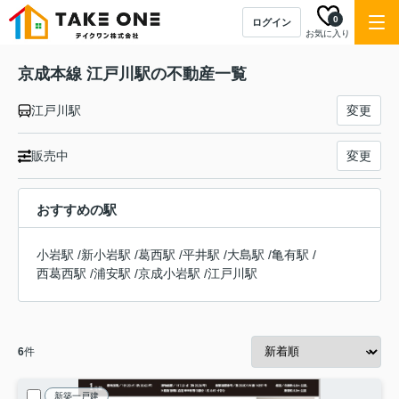
0
ログイン
お気に入り
京成本線 江戸川駅の不動産一覧
江戸川駅
変更
販売中
変更
おすすめの駅
小岩駅
/
新小岩駅
/
葛西駅
/
平井駅
/
大島駅
/
亀有駅
/
西葛西駅
/
浦安駅
/
京成小岩駅
/
江戸川駅
6
件
新築一戸建