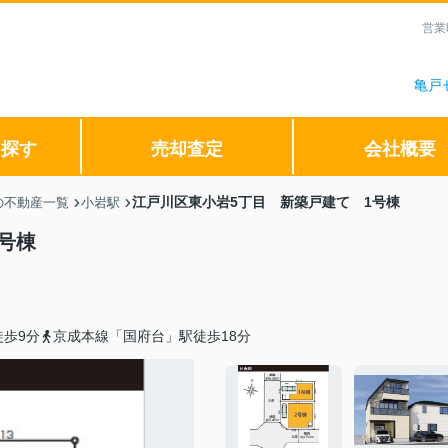
営業
亀戸
ら探す
売却査定
会社概要
江戸川区東小岩5丁目 新築戸建て 1号棟
の不動産一覧
小岩駅
号棟
歩9分
京成本線「国府台」駅徒歩18分