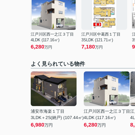
江戸川区西一之江３丁目
江戸川区中葛西１丁目
4LDK (117.16㎡)
3SLDK (121.71㎡)
3
6,280
7,180
9
万円
万円
よく見られている物件
浦安市海楽１丁目
江戸川区西一之江３丁目
江
3LDK＋2S(納戸) (107.44㎡)
4LDK (117.16㎡)
4L
6,980
6,280
8
万円
万円