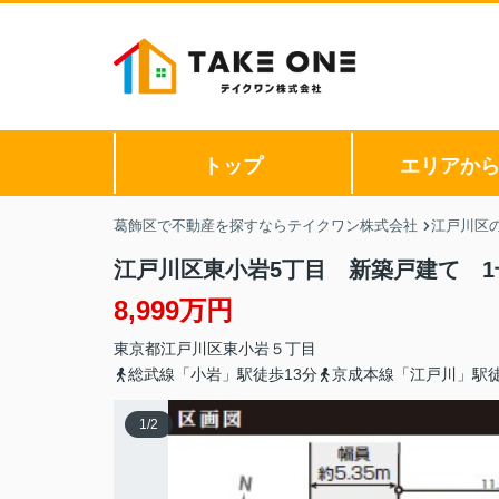
トップ
エリアか
葛飾区で不動産を探すならテイクワン株式会社
江戸川区
江戸川区東小岩5丁目 新築戸建て 1
8,999万円
東京都
江戸川区
東小岩
５丁目
総武線「小岩」駅徒歩13分
京成本線「江戸川」駅徒
1
/
2