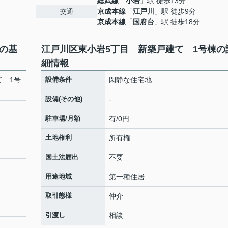
総武線
「
小岩
」駅 徒歩13分
京成本線
「
江戸川
」駅 徒歩9分
交通
京成本線
「
国府台
」駅 徒歩18分
の基
江戸川区東小岩5丁目 新築戸建て 1号棟の
細情報
て 1号
設備条件
閑静な住宅地
設備(その他)
-
駐車場/月額
有/0円
土地権利
所有権
国土法届出
不要
用途地域
第一種住居
取引態様
仲介
引渡し
相談