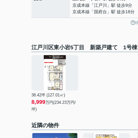
京成本線
「
江戸川
」駅 徒歩9分
京成本線
「
国府台
」駅 徒歩18分
江戸川区東小岩5丁目 新築戸建て 1号
38.42坪 (127.01㎡)
8,999
万円(234.23万円/
坪)
近隣の物件