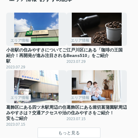
エリア情報
エリア情報
小岩駅の住みやすさについてご
江戸川区にある「珈琲の王国
紹介！再開発が進み注目される
Beans510」をご紹介
駅
2023.07.29
2023.07.29
エリア情報
エリア情報
葛飾区にある四ツ木駅周辺の住
葛飾区にある堀切菖蒲園駅周辺
みやすさは？交通アクセスや治
の住みやすさをご紹介！
安もご紹介
2023.07.15
2023.07.15
もっと見る