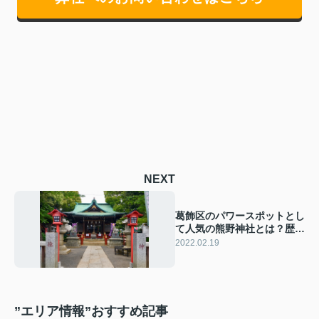
NEXT
葛飾区のパワースポットとし
て人気の熊野神社とは？歴史
や見どころをチェック！
2022.02.19
”エリア情報”おすすめ記事