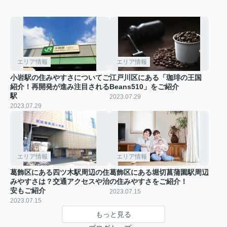
エリア情報
エリア情報
小岩駅の住みやすさについてご
江戸川区にある「珈琲の王国
紹介！再開発が進み注目される
Beans510」をご紹介
駅
2023.07.29
2023.07.29
エリア情報
エリア情報
葛飾区にある四ツ木駅周辺の住
葛飾区にある堀切菖蒲園駅周辺
みやすさは？交通アクセスや治
の住みやすさをご紹介！
安もご紹介
2023.07.15
2023.07.15
もっと見る