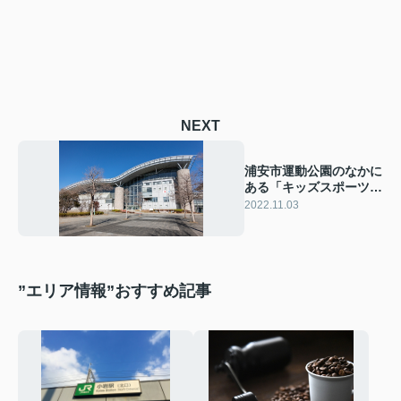
NEXT
浦安市運動公園のなかに
ある「キッズスポーツル
ーム」とは？
2022.11.03
”エリア情報”おすすめ記事