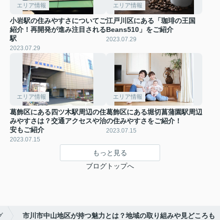
エリア情報
エリア情報
小岩駅の住みやすさについてご
江戸川区にある「珈琲の王国
紹介！再開発が進み注目される
Beans510」をご紹介
駅
2023.07.29
2023.07.29
エリア情報
エリア情報
葛飾区にある四ツ木駅周辺の住
葛飾区にある堀切菖蒲園駅周辺
みやすさは？交通アクセスや治
の住みやすさをご紹介！
安もご紹介
2023.07.15
2023.07.15
もっと見る
ブログトップへ
グ
市川市中山地区が持つ魅力とは？地域の取り組みや見どころも